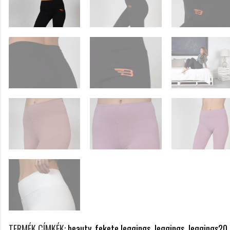
TERMÉK CÍMKÉK:
beauty,
fekete leggings,
leggings,
leggings20