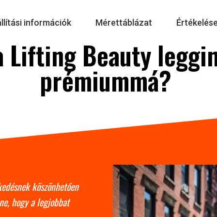
llítási információk
Mérettáblázat
Értékelés
a Lifting Beauty leggi
prémiummá?
zkedésnek köszönhetően
ne, hogy a legjobbat