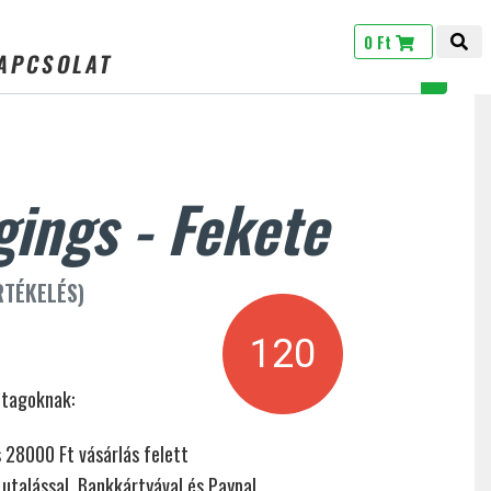
0 Ft
TOG
APCSOLAT
gings - Fekete
RTÉKELÉS)
120
 tagoknak:
s 28000 Ft vásárlás felett
 utalással, Bankkártyával és Paypal