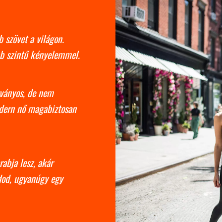
 szövet a világon.
bb szintű kényelemmel.
tványos, de nem
odern nő magabiztosan
abja lesz, akár
rdod, ugyanúgy egy