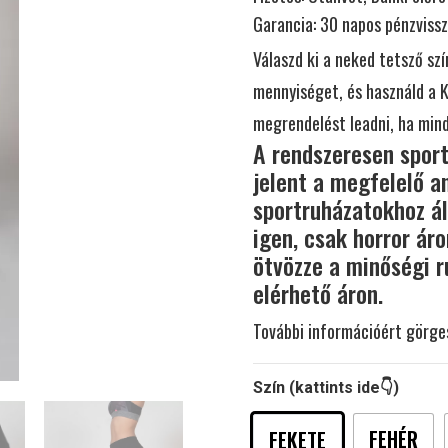
Garancia:
30 napos pénzvissz
Válaszd ki a neked tetsző sz
mennyiséget, és használd a 
megrendelést leadni, ha mind
A rendszeresen spor
jelent a megfelelő a
sportruházatokhoz ál
igen, csak horror áro
ötvözze a minőségi r
elérhető áron.
További információért görges
Szín (kattints ide👇)
FEHÉR
FEKETE