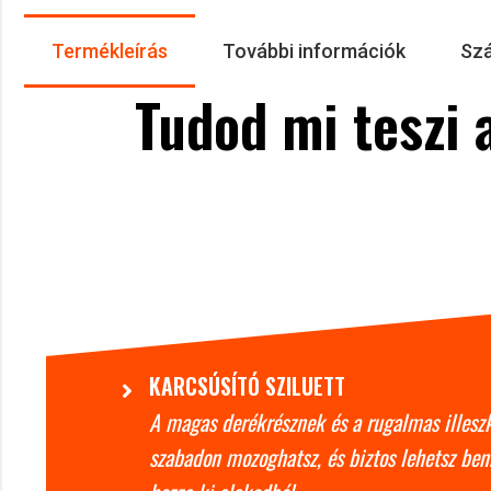
Termékleírás
További információk
Szá
Tudod mi teszi 
KARCSÚSÍTÓ SZILUETT
A magas derékrésznek és a rugalmas illes
szabadon mozoghatsz, és biztos lehetsz ben