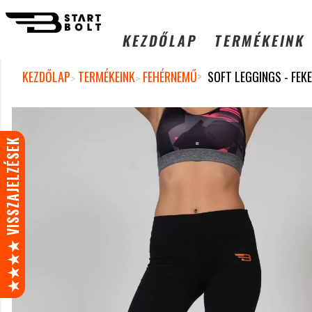
KEZDŐLAP
TERMÉKEINK
HUF
ISTEN HOZTA, ACTIVEWEAR MAGYAR WEBSHOP!
KEZDŐLAP
TERMÉKEINK
FEHÉRNEMŰ
SOFT LEGGINGS - FEK
★★★★ VISSZAJELZÉSEK