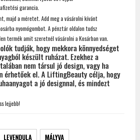
afizetési garancia.
ínt, majd a méretet. Add meg a vásárolni kívánt
Kosárba nyomógombot. A pénztár oldalon tudsz
en termék amit szeretnél vásárolni a Kosárban van.
tolók tudják, hogy mekkora könnyedséget
nyagból készült ruházat. Ezekhez a
talában nem társul jó design, vagy ha
n érhetőek el. A LiftingBeauty célja, hogy
uhaanyagot a jó designnal, és mindezt
s lejjebb!
LEVENDULA
MÁLYVA