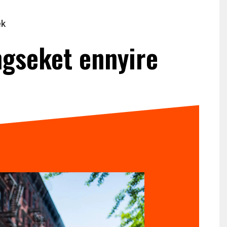
ek
ngseket ennyire