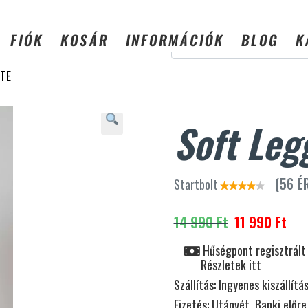
SZÁLLÍTÁSI IDŐ: 3-5 MUNKANAP
FIÓK
KOSÁR
INFORMÁCIÓK
BLOG
K
ETE
Soft Leg
(56 É
Startbolt
14 990 Ft
11 990 Ft
Hűségpont regisztrált
Részletek itt
Szállítás:
Ingyenes kiszállítá
Fizetés:
Utánvét, Banki előre