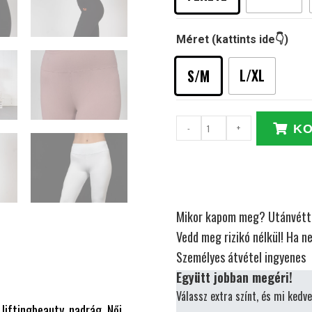
Méret (kattints ide👇)
L/XL
S/M
-
+
KO
Mikor kapom meg?
Utánvétt
Vedd meg rizikó nélkül!
Ha ne
Személyes átvétel ingyenes
Együtt jobban megéri!
Válassz extra színt, és mi kedv
,
liftingbeauty,
nadrág,
Női