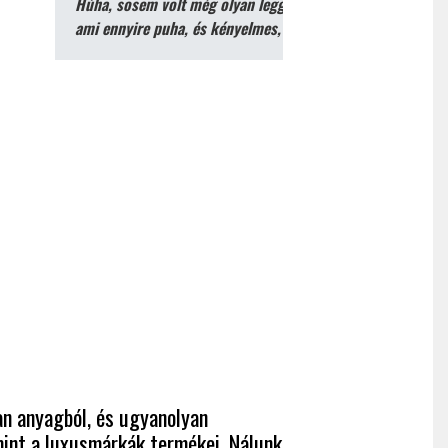
Húha, sosem volt még olyan leggingsem
ami ennyire puha, és kényelmes, köszönöm!
n anyagból, és ugyanolyan
mint a luxusmárkák termékei. Nálunk