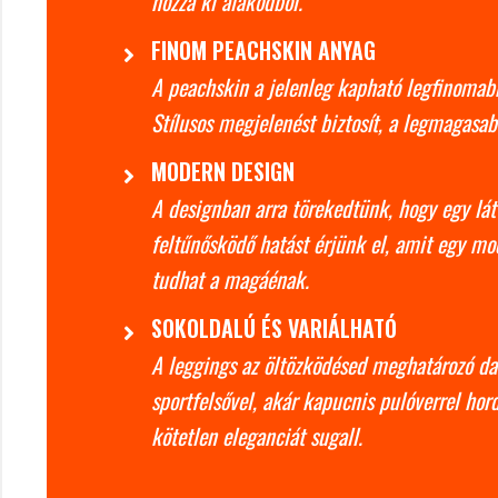
hozza ki alakodból.
FINOM PEACHSKIN ANYAG
A peachskin a jelenleg kapható legfinomabb
Stílusos megjelenést biztosít, a legmagasa
MODERN DESIGN
A designban arra törekedtünk, hogy egy lá
feltűnősködő hatást érjünk el, amit egy m
tudhat a magáénak.
SOKOLDALÚ ÉS VARIÁLHATÓ
A leggings az öltözködésed meghatározó dar
sportfelsővel, akár kapucnis pulóverrel ho
kötetlen eleganciát sugall.