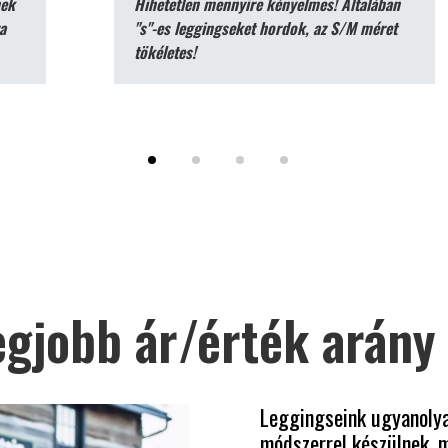
nek
Hihetetlen mennyire kényelmes! Általában
a
"s"-es leggingseket hordok, az S/M méret
tökéletes!
egjobb ár/érték arány
Leggingseink ugyanolya
módszerrel készülnek, 