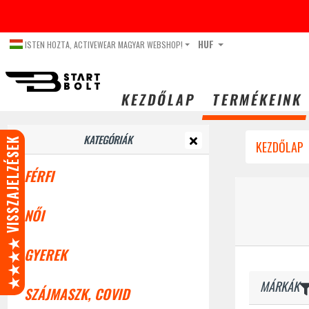
HUF
ISTEN HOZTA, ACTIVEWEAR MAGYAR WEBSHOP!
KEZDŐLAP
TERMÉKEINK
KATEGÓRIÁK
★★★★ VISSZAJELZÉSEK
KEZDŐLAP
FÉRFI
NŐI
GYEREK
MÁRKÁK
SZÁJMASZK, COVID