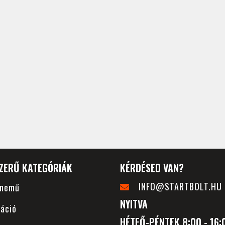
ZERŰ KATEGÓRIÁK
KÉRDÉSED VAN?
INFO@STARTBOLT.HU
rnemű
NYITVA
áció
HÉTFŐ-PÉNTEK 8:00 - 16: