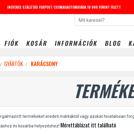
INGYENES SZÁLLÍTÁS FOXPOST CSOMAGAUTOMATÁBA 10 000 FORINT FELETT
FIÓK
KOSÁR
INFORMÁCIÓK
BLOG
K
GYÁRTÓK
KARÁCSONY
TERMÉKE
orgalmazott termékeket eredeti márkáktól vagy azokat hivatalosan for
Mérettáblázat itt található
táshoz és kosárba helyezéshez!