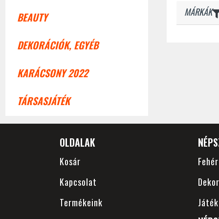
MÁRKÁK
BEAUTY
DEKORÁCIÓK, EGYÉB
KARÁCSONY 2022
TÁRSASJÁTÉK
OLDALAK
NÉPS
Kosár
Fehé
Kapcsolat
Dekor
Termékeink
Játék