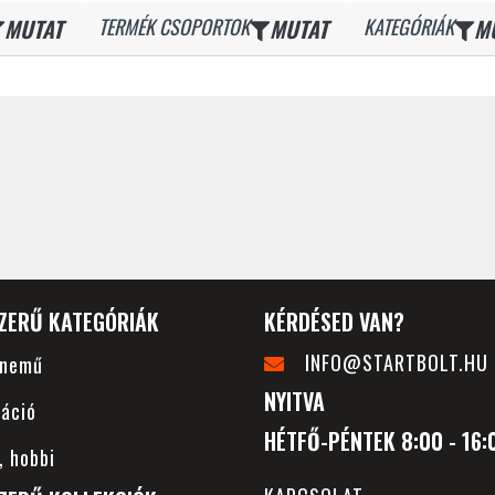
MUTAT
TERMÉK CSOPORTOK
MUTAT
KATEGÓRIÁK
M
ZERŰ KATEGÓRIÁK
KÉRDÉSED VAN?
INFO@STARTBOLT.HU
rnemű
NYITVA
áció
HÉTFŐ-PÉNTEK 8:00 - 16:
, hobbi