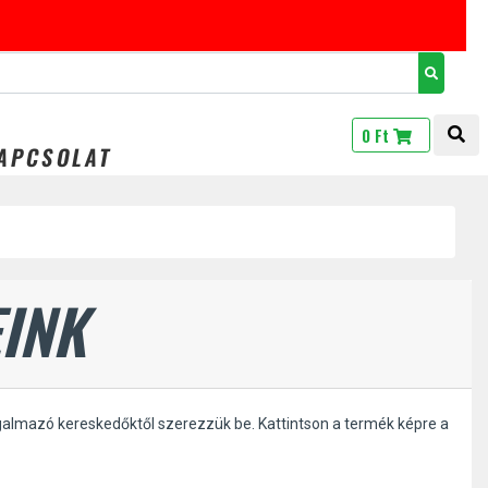
TOG
0 Ft
APCSOLAT
INK
galmazó kereskedőktől szerezzük be. Kattintson a termék képre a