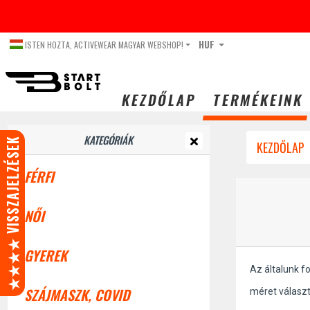
HUF
ISTEN HOZTA, ACTIVEWEAR MAGYAR WEBSHOP!
KEZDŐLAP
TERMÉKEINK
KATEGÓRIÁK
★★★★ VISSZAJELZÉSEK
KEZDŐLAP
FÉRFI
NŐI
GYEREK
Az általunk f
SZÁJMASZK, COVID
méret válasz