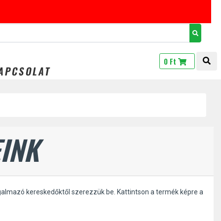
TOG
0 Ft
APCSOLAT
INK
galmazó kereskedőktől szerezzük be. Kattintson a termék képre a