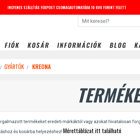
INGYENES SZÁLLÍTÁS FOXPOST CSOMAGAUTOMATÁBA 10 000 FORINT FELETT
FIÓK
KOSÁR
INFORMÁCIÓK
BLOG
K
GYÁRTÓK
KREONA
TERMÉKE
orgalmazott termékeket eredeti márkáktól vagy azokat hivatalosan for
Mérettáblázat itt található
táshoz és kosárba helyezéshez!