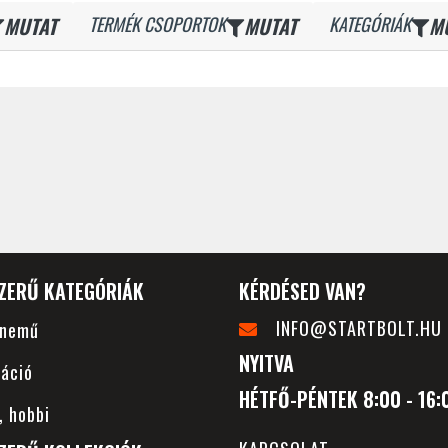
MUTAT
TERMÉK CSOPORTOK
MUTAT
KATEGÓRIÁK
M
ZERŰ KATEGÓRIÁK
KÉRDÉSED VAN?
INFO@STARTBOLT.HU
rnemű
NYITVA
áció
HÉTFŐ-PÉNTEK 8:00 - 16:
, hobbi