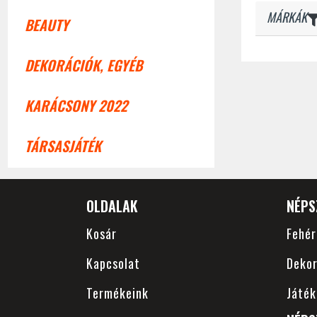
MÁRKÁK
BEAUTY
DEKORÁCIÓK, EGYÉB
KARÁCSONY 2022
TÁRSASJÁTÉK
OLDALAK
NÉPS
Kosár
Fehé
Kapcsolat
Dekor
Termékeink
Játék